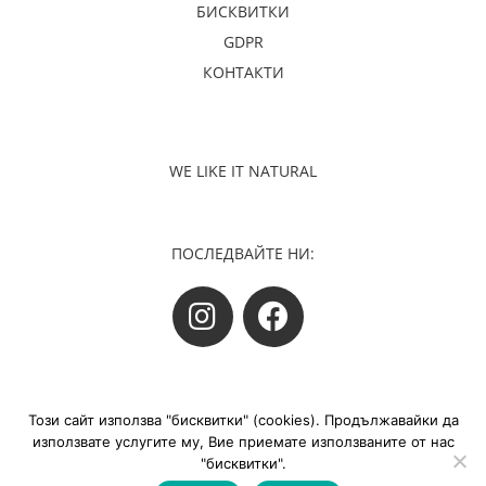
БИСКВИТКИ
GDPR
КОНТАКТИ
WE LIKE IT NATURAL
ПОСЛЕДВАЙТЕ НИ:
Русский
Този сайт използва "бисквитки" (cookies). Продължавайки да
Română
©Монеко ООД Всички права запазени
използвате услугите му, Вие приемате използваните от нас
English (UK)
"бисквитки".
сайт от
ДомГрид