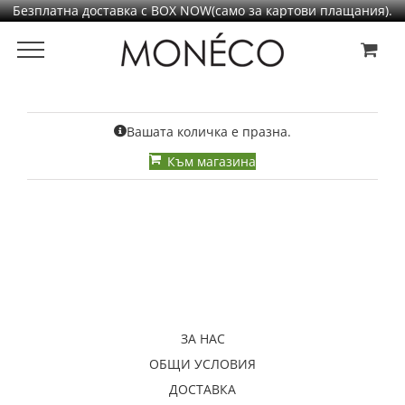
Безплатна доставка с BOX NOW(само за картови плащания).
Преминаване
към
съдържанието
Вашата количка е празна.
Към магазина
ЗА НАС
ОБЩИ УСЛОВИЯ
ДОСТАВКА