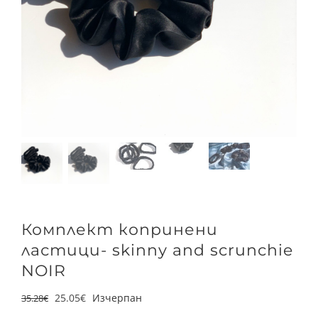
Комплект копринени
ластици- skinny and scrunchie
NOIR
25.05
€
Изчерпан
35.28
€