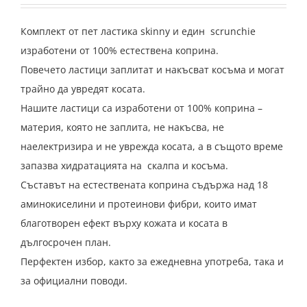
Комплект от пет ластика skinny и един scrunchie
изработени от 100% естествена коприна.
Повечето ластици заплитат и накъсват косъма и могат
трайно да увредят косата.
Нашите ластици са изработени от 100% коприна –
материя, която не заплита, не накъсва, не
наелектризира и не уврежда косата, а в същото време
запазва хидратацията на скалпа и косъма.
Съставът на естествената коприна съдържа над 18
аминокиселини и протеинови фибри, които имат
благотворен ефект върху кожата и косата в
дългосрочен план.
Перфектен избор, както за ежедневна употреба, така и
за официални поводи.