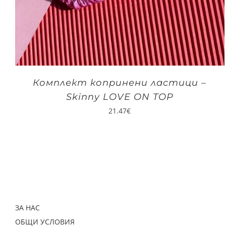
Комплект копринени ластици –
Skinny LOVE ON TOP
21.47
€
ЗА НАС
ОБЩИ УСЛОВИЯ