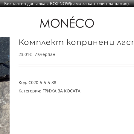
Безплатна доставка с BOX NOW(само за картови плащания).
Комплект копринени ласт
23.01
€
Изчерпан
Код:
C020-5-5-5-88
Категория:
ГРИЖА ЗА КОСАТА