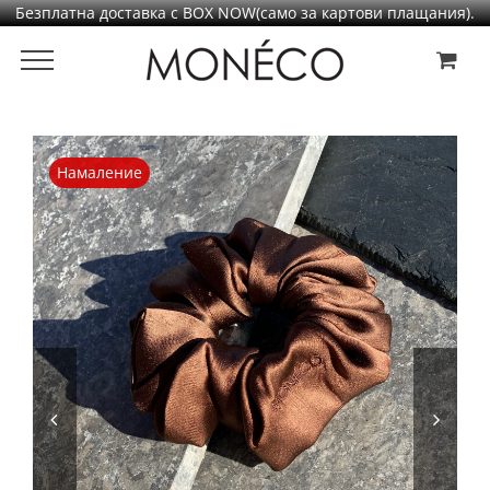
Безплатна доставка с BOX NOW(само за картови плащания).
Преминаване
към
съдържанието
Намаление