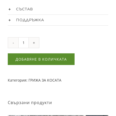
СЪСТАВ
ПОДДРЪЖКА
количество
за
ДОБАВЯНЕ В КОЛИЧКАТА
Копринен
ластик
Scrunchie
Категория:
ГРИЖА ЗА КОСАТА
-
Brownie
Свързани продукти