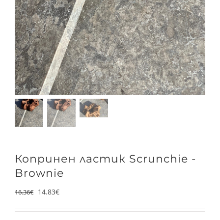
Копринен ластик Scrunchie -
Brownie
14.83
€
16.36
€