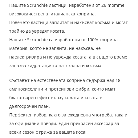
Нашите Scrunchie ластици изработени от 26 momme
висококачествена италианска коприна.
Повечето ластици заплитат и накъсват косъма и могат
трайно да увредят косата.
Нашите Scrunchie са изработени от 100% коприна –
материя, която не заплита, не накъсва, не
наелектризира и не уврежда косата, а в същото време
запазва хидратацията на скалпа и косъма.
Съставът на естествената коприна съдържа над 18
аминокиселини и протеинови фибри, които имат
благотворен ефект върху кожата и косата в
дългосрочен план.
Перфектен избор, както за ежедневна употреба, така и
за официални поводи. Един прекрасен аксесоар за
всеки сезон с грижа за вашата коса!