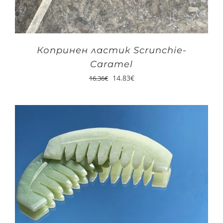
Копринен ластик Scrunchie-
Caramel
14.83
€
16.36
€