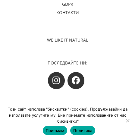
GDPR
КОНТАКТИ
WE LIKE IT NATURAL
ПОСЛЕДВАЙТЕ НИ:
Русский
Този сайт използва "бисквитки" (cookies). Продължавайки да
Română
©Монеко ООД Всички права запазени
използвате услугите му, Вие приемате използваните от нас
English (UK)
"бисквитки".
сайт от
ДомГрид
Приемам
Политика
Български