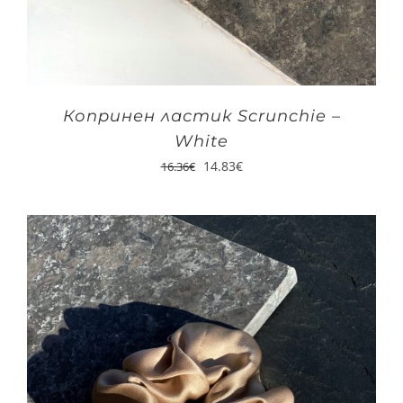
Копринен ластик Scrunchie –
White
14.83
€
16.36
€