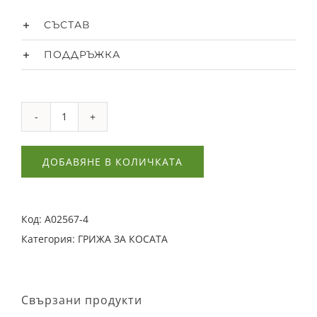
СЪСТАВ
ПОДДРЪЖКА
количество
за
ДОБАВЯНЕ В КОЛИЧКАТА
Копринен
ластик
Scrunchie-
Код:
A02567-4
Caramel
Категория:
ГРИЖА ЗА КОСАТА
Свързани продукти