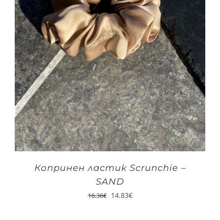
Копринен ластик Scrunchie –
SAND
14.83
€
16.36
€