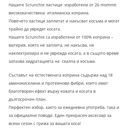
Нашите Scrunchie ластици изработени от 26 momme
висококачествена италианска коприна.
Повечето ластици заплитат и накъсват косъма и могат
трайно да увредят косата.
Нашите Scrunchie са изработени от 100% коприна –
материя, която не заплита, не накъсва, не
наелектризира и не уврежда косата, а в същото време
запазва хидратацията на скалпа и косъма.
Съставът на естествената коприна съдържа над 18
аминокиселини и протеинови фибри, които имат
благотворен ефект върху кожата и косата в
дългосрочен план.
Перфектен избор, както за ежедневна употреба, така и
за официални поводи. Един прекрасен аксесоар за
всеки сезон с грижа за вашата коса!