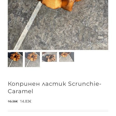
Копринен ластик Scrunchie-
Caramel
14.83
€
16.36
€