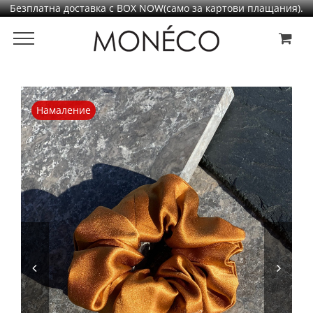
Безплатна доставка с BOX NOW(само за картови плащания).
Преминаване
към
съдържанието
Намаление