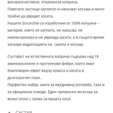
висококачествена италианска коприна.
Повечето ластици заплитат и накъсват косъма и могат
трайно да увредят косата.
Нашите Scrunchie са изработени от 100% коприна –
материя, която не заплита, не накъсва, не
наелектризира и не уврежда косата, а в същото време
запазва хидратацията на скалпа и косъма.
Съставът на естествената коприна съдържа над 18
аминокиселини и протеинови фибри, които имат
благотворен ефект върху кожата и косата в
дългосрочен план.
Перфектен избор, както за ежедневна употреба, така и
за официални поводи. Един прекрасен аксесоар за
всеки сезон с грижа за вашата коса!
СЪСТАВ