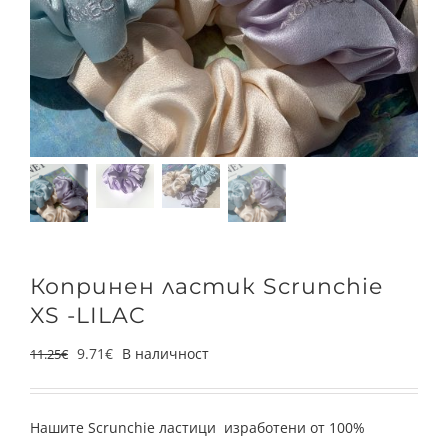
Копринен ластик Scrunchie
XS -LILAC
9.71
€
В наличност
11.25
€
Нашите Scrunchie ластици изработени от 100%