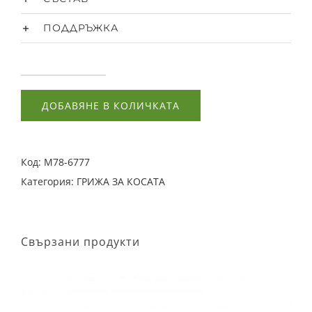
ПОДДРЪЖКА
количество
за
ДОБАВЯНЕ В КОЛИЧКАТА
Копринен
ластик
Scrunchie
Код:
M78-6777
XS
Категория:
ГРИЖА ЗА КОСАТА
-
LILAC
Свързани продукти