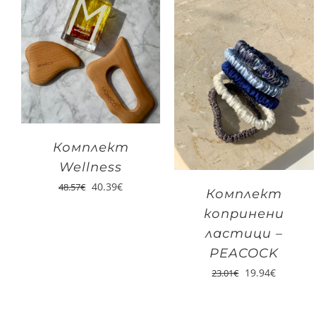
Комплект
Wellness
40.39
€
48.57
€
Комплект
копринени
ластици –
PEACOCK
19.94
€
23.01
€