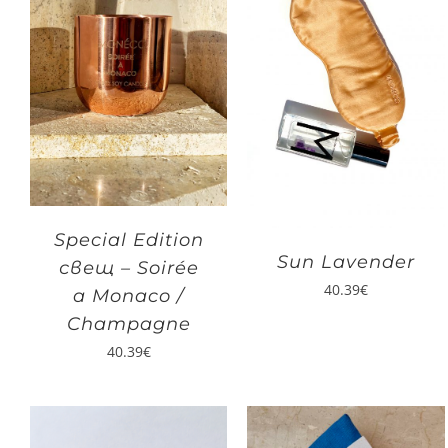
Special Edition
Sun Lavender
свещ – Soirée
40.39
€
a Monaco /
Champagne
40.39
€