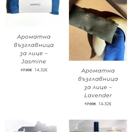
Ароматна
възглавница
за лице –
Jasmine
14.32
€
17.90
€
Ароматна
възглавница
за лице –
Lavender
14.32
€
17.90
€