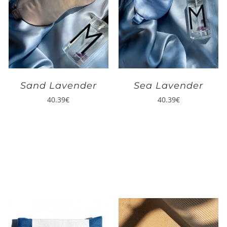
Sand Lavender
Sea Lavender
40.39
€
40.39
€