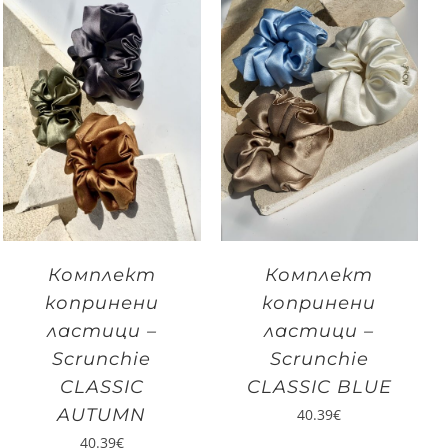
Комплект
Комплект
копринени
копринени
ластици –
ластици –
Scrunchie
Scrunchie
CLASSIC
CLASSIC BLUE
AUTUMN
40.39
€
40.39
€