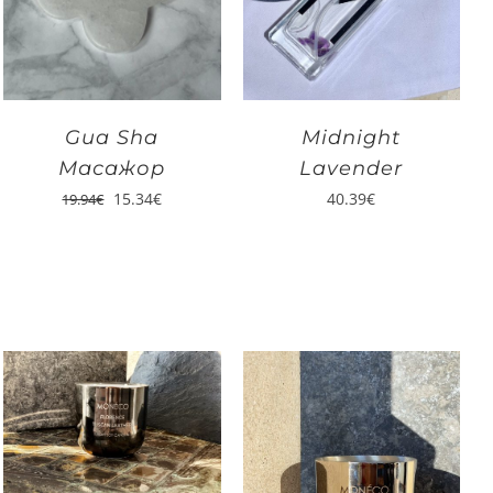
Gua Sha
Midnight
Масажор
Lavender
15.34
€
40.39
€
19.94
€