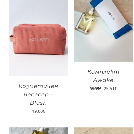
Комплект
Awake
Козметичен
25.51
€
38.35
€
несесер –
Blush
19.00
€