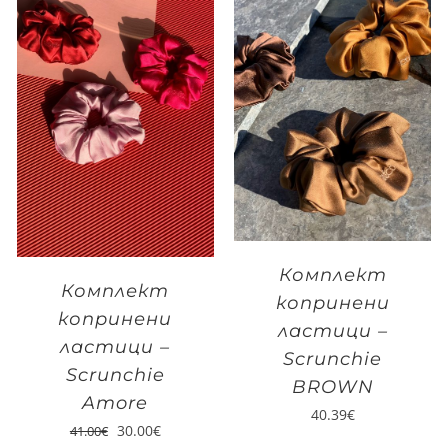
Комплект
Комплект
копринени
копринени
ластици –
ластици –
Scrunchie
Scrunchie
BROWN
Amore
40.39
€
30.00
€
41.00
€