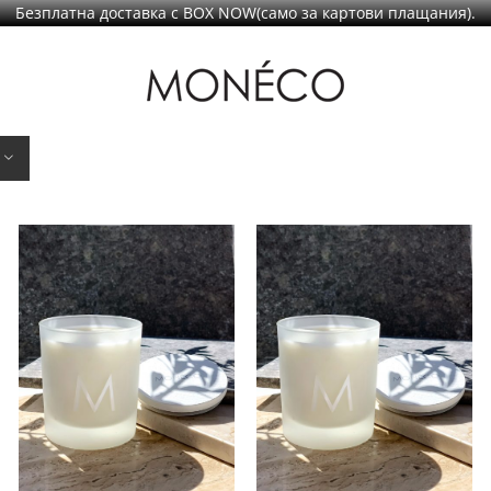
Безплатна доставка с BOX NOW(само за картови плащания).