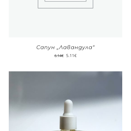
Сапун „Лавандула“
5.11
€
6.14
€