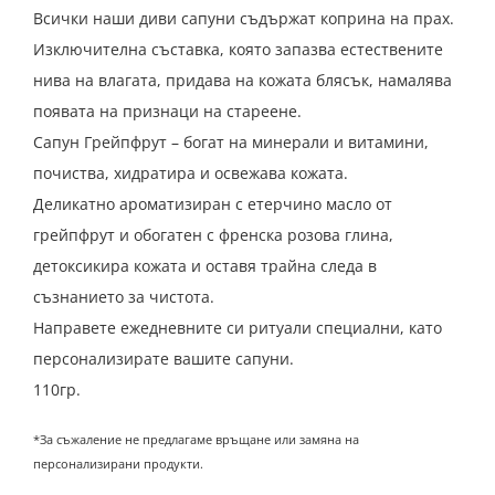
Всички наши диви сапуни съдържат коприна на прах.
Изключителна съставка, която запазва естествените
нива на влагата, придава на кожата блясък, намалява
появата на признаци на стареене.
Сапун Грейпфрут – богат на минерали и витамини,
почиства, хидратира и освежава кожата.
Деликатно ароматизиран с етерчино масло от
грейпфрут и обогатен с френска розова глина,
детоксикира кожата и оставя трайна следа в
съзнанието за чистота.
Направете ежедневните си ритуали специални, като
персонализирате вашите сапуни.
110гр.
*За съжаление не предлагаме връщане или замяна на
персонализирани продукти.